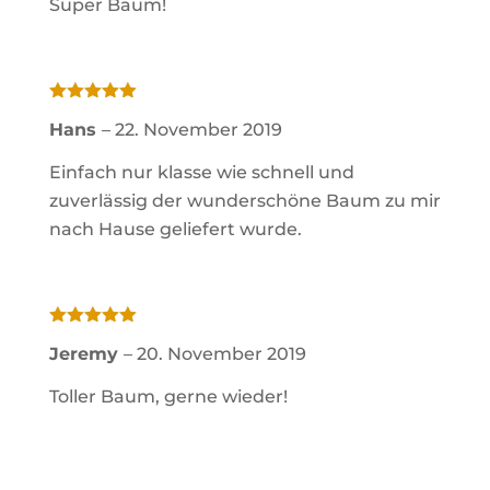
Super Baum!
Bewertet
Hans
–
22. November 2019
mit
5
von
5
Einfach nur klasse wie schnell und
zuverlässig der wunderschöne Baum zu mir
nach Hause geliefert wurde.
Bewertet
Jeremy
–
20. November 2019
mit
5
von
5
Toller Baum, gerne wieder!