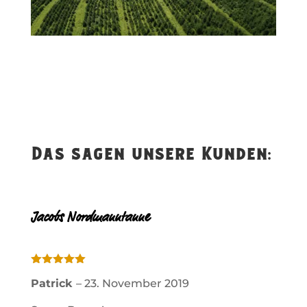
Das sagen unsere Kunden:
Jacobs Nordmanntanne
Bewertet
Patrick
–
23. November 2019
mit
5
von
5